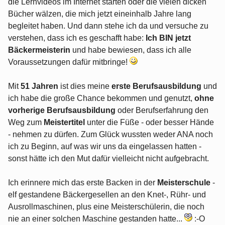
die Lernvideos im Internet starten oder die vielen dicken
Bücher wälzen, die mich jetzt eineinhalb Jahre lang
begleitet haben. Und dann stehe ich da und versuche zu
verstehen, dass ich es geschafft habe:
Ich BIN jetzt
Bäckermeisterin
und habe bewiesen, dass ich alle
Voraussetzungen dafür mitbringe!
Mit
51 Jahren
ist dies meine
erste Berufsausbildung
und
ich habe die große Chance bekommen und genutzt,
ohne
vorherige Berufsausbildung
oder Berufserfahrung den
Weg zum
Meistertitel
unter die Füße - oder besser Hände
- nehmen zu dürfen. Zum Glück wussten weder ANA noch
ich zu Beginn, auf was wir uns da eingelassen hatten -
sonst hätte ich den Mut dafür vielleicht nicht aufgebracht.
Ich erinnere mich das erste Backen in der
Meisterschule
-
elf gestandene Bäckergesellen an den Knet-, Rühr- und
Ausrollmaschinen, plus eine Meisterschülerin, die noch
nie an einer solchen Maschine gestanden hatte...
:-O