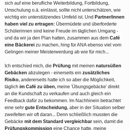
sich auf eine berufliche Weiterbildung, Fortbildung,
Umschulung o.ä. einlässt, sollte nicht unterschätzen, wie
wichtig ein unterstützendes Umfeld ist. Und
Partner/innen
haben viel zu ertragen:
Übermüdete und überforderte
Schülerinnen sind keine Freude im täglichen Umgang -
und da wir ja den Plan hatten, zusammen aus dem
Café
eine Bäckerei
zu machen, hing für ANA ebenso viel vom
Gelingen meiner Meisterwerdung ab wie für mich...
Ich entschied mich, die
Prüfung
mit meinen
natursüßen
Gebäcken
abzulegen - einerseits ein
zusätzliches
Risiko,
andererseits hatte ich so aber die Möglichkeit,
täglich
im Café zu üben,
meine 'Übungsgebäcke' direkt
an die Kundschaft zu verkaufen und auch gleich ein
Feedback dafür zu bekommen. Im Nachhinein betrachtet
eine sehr
gute Entscheidung,
aber in der Situation selber
zweifelten wir oft daran... Denn schließlich mussten die
Gebäcke
mit dem Standard vergleichbar
sein, damit die
Prüfungskommission
eine Chance hatte, meine