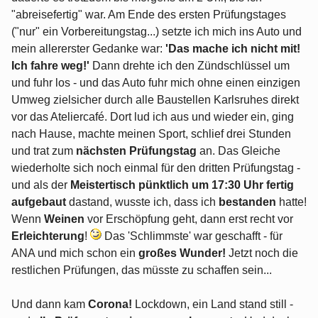
"abreisefertig" war. Am Ende des ersten Prüfungstages
("nur" ein Vorbereitungstag...) setzte ich mich ins Auto und
mein allererster Gedanke war:
'Das mache ich nicht mit!
Ich fahre weg!'
Dann drehte ich den Zündschlüssel um
und fuhr los - und das Auto fuhr mich ohne einen einzigen
Umweg zielsicher durch alle Baustellen Karlsruhes direkt
vor das Ateliercafé. Dort lud ich aus und wieder ein, ging
nach Hause, machte meinen Sport, schlief drei Stunden
und trat zum
nächsten Prüfungstag
an. Das Gleiche
wiederholte sich noch einmal für den dritten Prüfungstag -
und als der
Meistertisch pünktlich um 17:30 Uhr fertig
aufgebaut
dastand, wusste ich, dass ich
bestanden
hatte!
Wenn
Weinen
vor Erschöpfung geht, dann erst recht vor
Erleichterung
!
Das 'Schlimmste' war geschafft - für
ANA und mich schon ein
großes Wunder!
Jetzt noch die
restlichen Prüfungen, das müsste zu schaffen sein...
Und dann kam
Corona!
Lockdown, ein Land stand still -