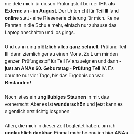
meldete mich für diesen Prüfungsteil bei der IHK
als
Externe
an - im
August.
Der Unterricht für
Teil III
fand
online
statt - eine Riesenerleichterung für mich. Keine
Fahrten in die Schule mehr, einfach nur zuhause das
Laptop anschalten und los gings.
Und dann ging
plötzlich alles ganz schnell:
Prüfung Teil
III, dann ziemlich genau einen Monat Zeit, um mir den
ganzen Prüfungsstoff für Teil IV anzueignen und dann -
just an ANAs 60. Geburtstag - Prüfung Teil IV.
Es
dauerte nur vier Tage, bis das Ergebnis da war:
Bestanden!
Noch ist es ein
ungläubiges Staunen
in mir, das
vorherrscht. Aber es ist
wunderschön
und jetzt kann es
eigentlich erst richtig losgehen.
Allen, die mich in dieser Zeit begleitet haben, bin ich
unglaublich dankbar.
Einmal mehr betone ich hier
ANAs